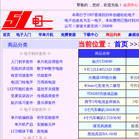
尊敬的
，您好，欢迎光临！
会员中心
本商行于1997香港回归年创建松松电子，20
电子也改名为五一电子。本站费用已预付到202
认可！谢谢大家支持！2008年
首页
电子入门
学单片机
免费资源
下载中心
商品列表
象棋
当前位置：
首页
>>
商品分类
商品名称
※ 电子制作套件 ※
贴片CD4040
入门初学套件
·
单片机应用套件
无线对讲话筒
·
数字钟数字电路
STC12LE4052AD 20脚
收音功放套件
·
功放套件
分频器189低分频
本分
电话门铃电平
·
万用表电源
Ф3mm七彩发光二极管
可作
LED节能灯套件
·
遥控开关报警
TD4282功放成品板
竞赛实训设计
·
传感器类套件
两节5号电池盒焊插头
5
贴片练习套件
·
显示屏套件
※ 电子实验套件 ※
6寸汽车喇叭1641R/对
单片机编程器
·
初学实验套件
4寸汽车喇叭GT1036/对
单片机产品
·
实验板元件
唛克风插座
最通
LCD模块下载
·
面包板
黑劲高音BA-10/对
黑
※ 电子工具 ※