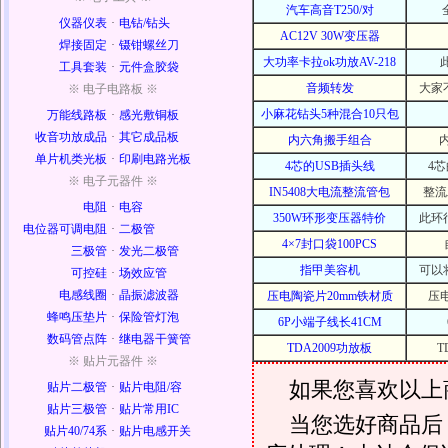
汽车高音T250/对
仪器仪表
·
电钻/钻头
AC12V 30W变压器
焊接固定
·
镊钳螺丝刀
大功率卡拉ok功放AV-218
工具套装
·
元件盒胶袋
音频转发
大家
※ 电子电路板 ※
小麻花钻头5种混合10只包
万能线路板
·
感光敷铜板
收音功放成品
·
其它成品板
内六角搬手组合
单片机类光板
·
印刷电路光板
4芯的USB插头线
4
※ 电子元器件 ※
IN5408大电流整流管包
整流
电阻
·
电容
350W环形变压器特价
此环
电位器可调电阻
·
二极管
4×7封口袋100PCS
三极管
·
发光二极管
指甲美容机
可以
可控硅
·
场效应管
电感线圈
·
晶振滤波器
压电陶瓷片20mm铁材质
压
蜂鸣压垫片
·
保险管灯泡
6P小端子线长41CM
数码管点阵
·
继电器干簧管
TDA2009功放板
T
※ 贴片元器件 ※
如果您喜欢以上
贴片二极管
·
贴片电阻/容
贴片三极管
·
贴片常用IC
当您选好商品后
贴片40/74系
·
贴片电感开关