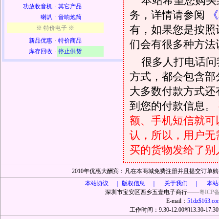
本站希望您购买
功放收音机
·
其它产品
务，详情请参阅
《
喇叭
·
音响炮筒
有，如果您是按照
※ 特价电子 ※
新品优惠
·
特价商品
们会有很多种方法
库存回收
·
停止供货
很多人打电话问
方式，都会包含部
大多数付款方式还
到您的付款信息。
额、手机短信就可以
认，所以，用户无
买的货物发给了别
2010年优惠大酬宾：凡在本商城免费注册并且提交订
本站协议 ｜
版权信息 ｜ 关于我们 ｜ 本站
深圳市宝安区西乡五壹电子商行——
粤ICP备
E-mail：
51dz$163.co
工作时间：9:30-12:00和13:30-17