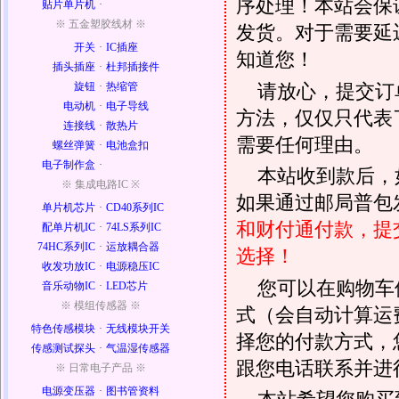
序处理！本站会保证
贴片单片机
·
※ 五金塑胶线材 ※
发货。对于需要延
开关
·
IC插座
知道您！
插头插座
·
杜邦插接件
请放心，提交订
旋钮
·
热缩管
电动机
·
电子导线
方法，仅仅只代表
连接线
·
散热片
需要任何理由。
螺丝弹簧
·
电池盒扣
电子制作盒
·
本站收到款后，
※ 集成电路IC ※
如果通过邮局普包发
单片机芯片
·
CD40系列IC
和财付通付款，提
配单片机IC
·
74LS系列IC
74HC系列IC
·
运放耦合器
选择！
收发功放IC
·
电源稳压IC
您可以在购物车
音乐动物IC
·
LED芯片
※ 模组传感器 ※
式（会自动计算运
特色传感模块
·
无线模块开关
择您的付款方式，
传感测试探头
·
气温湿传感器
跟您电话联系并进
※ 日常电子产品 ※
电源变压器
·
图书管资料