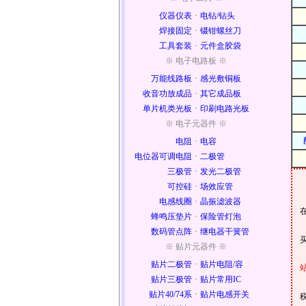
仪器仪表
·
电钻/钻头
焊接固定
·
镊钳螺丝刀
工具套装
·
元件盒胶袋
※ 电子电路板 ※
万能线路板
·
感光敷铜板
收音功放成品
·
其它成品板
单片机类光板
·
印刷电路光板
※ 电子元器件 ※
电阻
·
电容
电位器可调电阻
·
二极管
三极管
·
发光二极管
可控硅
·
场效应管
电感线圈
·
晶振滤波器
蜂鸣压垫片
·
保险管灯泡
数码管点阵
·
继电器干簧管
※ 贴片元器件 ※
贴片二极管
·
贴片电阻/容
贴片三极管
·
贴片常用IC
贴片40/74系
·
贴片电感开关