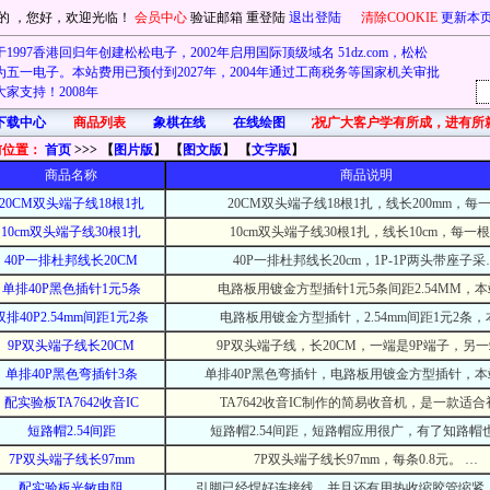
的
，您好，欢迎光临！
会员中心
验证邮箱
重登陆
退出登陆
清除COOKIE
更新本
1997香港回归年创建松松电子，2002年启用国际顶级域名 51dz.com，松松
五一电子。本站费用已预付到2027年，2004年通过工商税务等国家机关审批
家支持！2008年
下载中心
商品列表
象棋在线
在线绘图
首先在此祝广大客户学有所成，进有所
前位置：
首页
>>> 【
图片版
】 【
图文版
】 【
文字版
】
商品名称
商品说明
20CM双头端子线18根1扎
20CM双头端子线18根1扎，线长200mm，每
10cm双头端子线30根1扎
10cm双头端子线30根1扎，线长10cm，每一
40P一排杜邦线长20CM
40P一排杜邦线长20cm，1P-1P两头带座子采
单排40P黑色插针1元5条
电路板用镀金方型插针1元5条间距2.54MM，
双排40P2.54mm间距1元2条
电路板用镀金方型插针，2.54mm间距1元2条，
9P双头端子线长20CM
9P双头端子线，长20CM，一端是9P端子，另
单排40P黑色弯插针3条
单排40P黑色弯插针，电路板用镀金方型插针，本
配实验板TA7642收音IC
TA7642收音IC制作的简易收音机，是一款适合
短路帽2.54间距
短路帽2.54间距，短路帽应用很广，有了知路帽
7P双头端子线长97mm
7P双头端子线长97mm，每条0.8元。 …
配实验板光敏电阻
引脚已经焊好连接线，并且还有用热收缩胶管缩紧