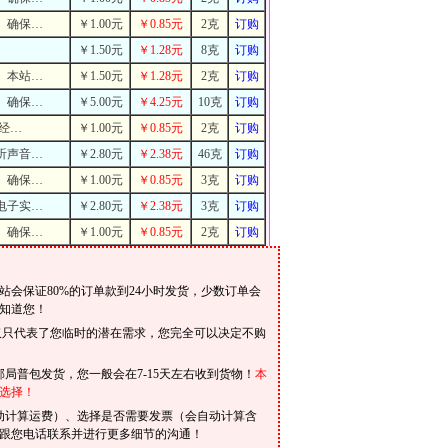
。确保…
￥1.00元
￥0.85元
2克
订购
…
￥1.50元
￥1.28元
8克
订购
。本站…
￥1.50元
￥1.28元
2克
订购
。确保…
￥5.00元
￥4.25元
10克
订购
已经…
￥1.00元
￥0.85元
2克
订购
听声音…
￥2.80元
￥2.38元
46克
订购
。确保…
￥1.00元
￥0.85元
3克
订购
电子实…
￥2.80元
￥2.38元
3克
订购
。确保…
￥1.00元
￥0.85元
2克
订购
会保证80%的订单款到24小时发货，少数订单会
知道您！
仅只代表了您临时的潜在需求，您完全可以决定不购
局普包发货，您一般会在7-15天左右收到货物！
本
选择！
动计算运费）、选择是否需要发票（会自动计算含
跟您电话联系并进行更多细节的沟通！