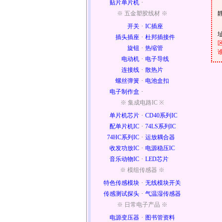
贴片单片机
·
※ 五金塑胶线材 ※
开关
·
IC插座
插头插座
·
杜邦插接件
旋钮
·
热缩管
电动机
·
电子导线
连接线
·
散热片
螺丝弹簧
·
电池盒扣
电子制作盒
·
※ 集成电路IC ※
单片机芯片
·
CD40系列IC
配单片机IC
·
74LS系列IC
74HC系列IC
·
运放耦合器
收发功放IC
·
电源稳压IC
音乐动物IC
·
LED芯片
※ 模组传感器 ※
特色传感模块
·
无线模块开关
传感测试探头
·
气温湿传感器
※ 日常电子产品 ※
电源变压器
·
图书管资料