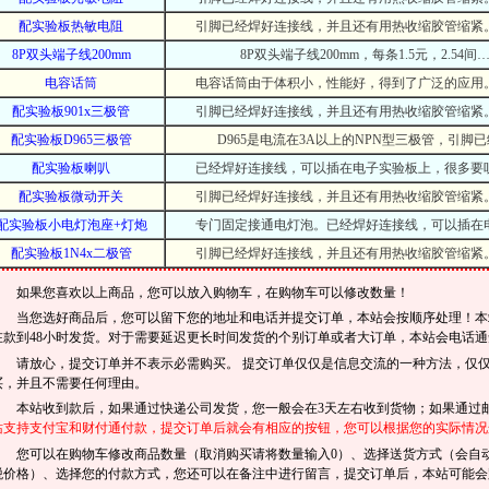
配实验板热敏电阻
引脚已经焊好连接线，并且还有用热收缩胶管缩紧
8P双头端子线200mm
8P双头端子线200mm，每条1.5元，2.54间
电容话筒
电容话筒由于体积小，性能好，得到了广泛的应用
配实验板901x三极管
引脚已经焊好连接线，并且还有用热收缩胶管缩紧
配实验板D965三极管
D965是电流在3A以上的NPN型三极管，引脚
配实验板喇叭
已经焊好连接线，可以插在电子实验板上，很多要
配实验板微动开关
引脚已经焊好连接线，并且还有用热收缩胶管缩紧
配实验板小电灯泡座+灯炮
专门固定接通电灯泡。已经焊好连接线，可以插在
配实验板1N4x二极管
引脚已经焊好连接线，并且还有用热收缩胶管缩紧
如果您喜欢以上商品，您可以放入购物车，在购物车可以修改数量！
当您选好商品后，您可以留下您的地址和电话并提交订单，本站会按顺序处理！本站
在款到48小时发货。对于需要延迟更长时间发货的个别订单或者大订单，本站会电话通
请放心，提交订单并不表示必需购买。 提交订单仅仅是信息交流的一种方法，仅
买，并且不需要任何理由。
本站收到款后，如果通过快递公司发货，您一般会在3天左右收到货物；如果通过邮
站支持支付宝和财付通付款，提交订单后就会有相应的按钮，您可以根据您的实际情况
您可以在购物车修改商品数量（取消购买请将数量输入0）、选择送货方式（会自
税价格）、选择您的付款方式，您还可以在备注中进行留言，提交订单后，本站可能会