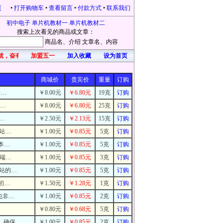
页
•
打开购物车
•
查看留言
•
付款方式
•
联系我们
初中电子
单片机教材一
单片机教材二
搜索上次看见的商品或文章：
商品名
、介绍
文章名
、内容
就，奋有所获，开心每一天！凡在本站购物的，均有礼品赠送。本站为感恩新老客户不
加盟五一
加入收藏
设为首页
商城价
贵宾价
重量
订购
一…
￥8.00元
￥6.80元
19克
订购
根…
￥8.00元
￥6.80元
25克
订购
…
￥2.50元
￥2.13元
15克
订购
本站…
￥1.00元
￥0.85元
5克
订购
本…
￥1.00元
￥0.85元
5克
订购
一端…
￥1.00元
￥0.85元
3克
订购
站的…
￥1.00元
￥0.85元
5克
订购
初…
￥1.50元
￥1.28元
1克
订购
也非…
￥1.00元
￥0.85元
2克
订购
￥0.80元
￥0.68元
5克
订购
。确保…
￥1.00元
￥0.85元
2克
订购