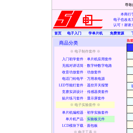
尊敬
本商行于
电子也改名为
认可！谢谢大
首页
电子入门
学单片机
免费资源
当
商品分类
※ 电子制作套件 ※
入门初学套件
·
单片机应用套件
无线对讲话筒
·
数字钟数字电路
收音功放套件
·
功放套件
电话门铃电平
·
万用表电源
LED节能灯套件
·
遥控开关报警
竞赛实训设计
·
传感器类套件
贴片练习套件
·
显示屏套件
※ 电子实验套件 ※
单片机编程器
·
初学实验套件
单片机产品
·
实验板元件
LCD模块下载
·
面包板
※ 电子工具 ※