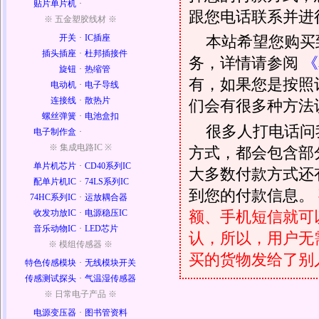
贴片单片机
·
跟您电话联系并进
※ 五金塑胶线材 ※
开关
·
IC插座
本站希望您购买
插头插座
·
杜邦插接件
务，详情请参阅
《
旋钮
·
热缩管
有，如果您是按照
电动机
·
电子导线
连接线
·
散热片
们会有很多种方法
螺丝弹簧
·
电池盒扣
很多人打电话问
电子制作盒
·
※ 集成电路IC ※
方式，都会包含部
单片机芯片
·
CD40系列IC
大多数付款方式还
配单片机IC
·
74LS系列IC
到您的付款信息。
74HC系列IC
·
运放耦合器
额、手机短信就可以
收发功放IC
·
电源稳压IC
音乐动物IC
·
LED芯片
认，所以，用户无
※ 模组传感器 ※
买的货物发给了别
特色传感模块
·
无线模块开关
传感测试探头
·
气温湿传感器
※ 日常电子产品 ※
电源变压器
·
图书管资料