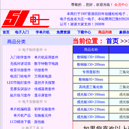
尊敬的
，您好，欢迎光临！
会员中心
本商行于1997香港回归年创建松松电子，20
电子也改名为五一电子。本站费用已预付到202
认可！谢谢大家支持！2008年
首页
电子入门
学单片机
免费资源
下载中心
商品列表
象棋
当前位置：
首页
>>
商品分类
商品名称
※ 电子制作套件 ※
敷铜板150×100mm
入门初学套件
·
单片机应用套件
无线对讲话筒
·
数字钟数字电路
敷铜板150×200mm
收音功放套件
·
功放套件
专用显影剂
三氯
电话门铃电平
·
万用表电源
敷铜板95×50mm
LED节能灯套件
·
遥控开关报警
高纯度三氯化铁
三氯
竞赛实训设计
·
传感器类套件
感光板150×160mm
感光
贴片练习套件
·
显示屏套件
※ 电子实验套件 ※
感光板180×210mm
感光
单片机编程器
·
初学实验套件
感光板230×230mm
感光
单片机产品
·
实验板元件
感光板150×200mm
感光
LCD模块下载
·
面包板
如果您喜欢以上
※ 电子工具 ※