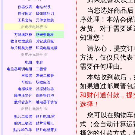
仪器仪表
·
电钻/钻头
当您选好商品后
焊接固定
·
镊钳螺丝刀
序处理！本站会保证
工具套装
·
元件盒胶袋
※ 电子电路板 ※
发货。对于需要延
万能线路板
·
感光敷铜板
知道您！
收音功放成品
·
其它成品板
请放心，提交订
单片机类光板
·
印刷电路光板
※ 电子元器件 ※
方法，仅仅只代表
电阻
·
电容
需要任何理由。
电位器可调电阻
·
二极管
本站收到款后，
三极管
·
发光二极管
可控硅
·
场效应管
如果通过邮局普包发
电感线圈
·
晶振滤波器
和财付通付款，提
蜂鸣压垫片
·
保险管灯泡
数码管点阵
·
继电器干簧管
选择！
※ 贴片元器件 ※
您可以在购物车
贴片二极管
·
贴片电阻/容
式（会自动计算运
贴片三极管
·
贴片常用IC
贴片40/74系
·
贴片电感开关
择您的付款方式，