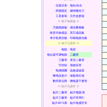
仪器仪表
·
电钻/钻头
焊接固定
·
镊钳螺丝刀
工具套装
·
元件盒胶袋
※ 电子电路板 ※
万能线路板
·
感光敷铜板
收音功放成品
·
其它成品板
单片机类光板
·
印刷电路光板
※ 电子元器件 ※
电阻
·
电容
电位器可调电阻
·
二极管
三极管
·
发光二极管
可控硅
·
场效应管
电感线圈
·
晶振滤波器
蜂鸣压垫片
·
保险管灯泡
数码管点阵
·
继电器干簧管
※ 贴片元器件 ※
贴片二极管
·
贴片电阻/容
贴片三极管
·
贴片常用IC
贴片40/74系
·
贴片电感开关