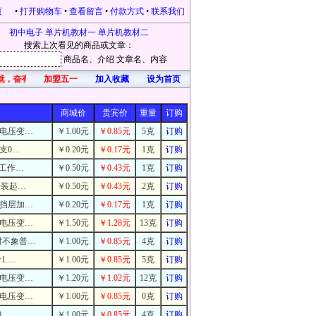
页
•
打开购物车
•
查看留言
•
付款方式
•
联系我们
初中电子
单片机教材一
单片机教材二
搜索上次看见的商品或文章：
商品名
、介绍
文章名
、内容
就，奋有所获，开心每一天！凡在本站购物的，均有礼品赠送。本站为感恩新老客户不
加盟五一
加入收藏
设为首页
商城价
贵宾价
重量
订购
流电压变…
￥1.00元
￥0.85元
5克
订购
支0…
￥0.20元
￥0.17元
1克
订购
的工作…
￥0.50元
￥0.43元
1克
订购
安装起…
￥0.50元
￥0.43元
2克
订购
阻挡层加…
￥0.20元
￥0.17元
1克
订购
流电压变…
￥1.50元
￥1.28元
13克
订购
时不象普…
￥1.00元
￥0.85元
4克
订购
1.…
￥1.00元
￥0.85元
5克
订购
流电压变…
￥1.20元
￥1.02元
12克
订购
流电压变…
￥1.00元
￥0.85元
0克
订购
0…
￥1.00元
￥0.85元
4克
订购