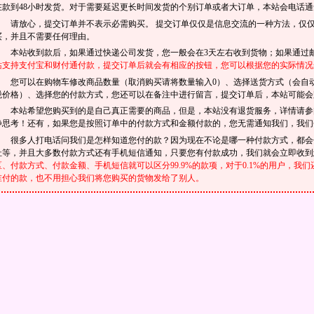
在款到48小时发货。对于需要延迟更长时间发货的个别订单或者大订单，本站会电话通
请放心，提交订单并不表示必需购买。 提交订单仅仅是信息交流的一种方法，仅
买，并且不需要任何理由。
本站收到款后，如果通过快递公司发货，您一般会在3天左右收到货物；如果通过邮
站支持支付宝和财付通付款，提交订单后就会有相应的按钮，您可以根据您的实际情况
您可以在购物车修改商品数量（取消购买请将数量输入0）、选择送货方式（会自
税价格）、选择您的付款方式，您还可以在备注中进行留言，提交订单后，本站可能会
本站希望您购买到的是自己真正需要的商品，但是，本站没有退货服务，详情请
静思考！还有，如果您是按照订单中的付款方式和金额付款的，您无需通知我们，我们
很多人打电话问我们是怎样知道您付的款？因为现在不论是哪一种付款方式，都会
址等，并且大多数付款方式还有手机短信通知，只要您有付款成功，我们就会立即收
区、付款方式、付款金额、手机短信就可以区分99.9%的款项，对于0.1%的用户，
谁付的款，也不用担心我们将您购买的货物发给了别人。