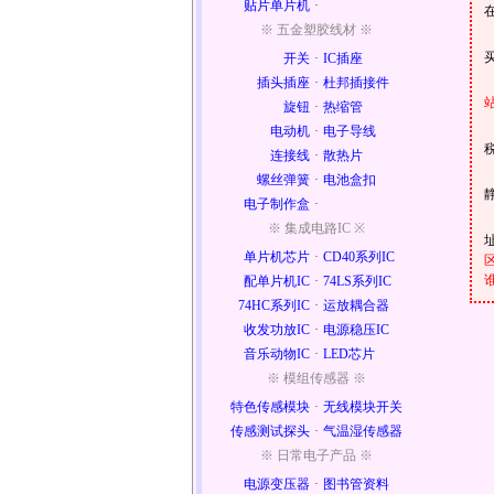
贴片单片机
·
※ 五金塑胶线材 ※
开关
·
IC插座
插头插座
·
杜邦插接件
旋钮
·
热缩管
电动机
·
电子导线
连接线
·
散热片
螺丝弹簧
·
电池盒扣
电子制作盒
·
※ 集成电路IC ※
单片机芯片
·
CD40系列IC
配单片机IC
·
74LS系列IC
74HC系列IC
·
运放耦合器
收发功放IC
·
电源稳压IC
音乐动物IC
·
LED芯片
※ 模组传感器 ※
特色传感模块
·
无线模块开关
传感测试探头
·
气温湿传感器
※ 日常电子产品 ※
电源变压器
·
图书管资料