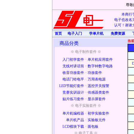
尊敬
本商行于
电子也改名为
认可！谢谢大
首页
电子入门
学单片机
免费资源
当
商品分类
※ 电子制作套件 ※
入门初学套件
·
单片机应用套件
无线对讲话筒
·
数字钟数字电路
收音功放套件
·
功放套件
电话门铃电平
·
万用表电源
LED节能灯套件
·
遥控开关报警
竞赛实训设计
·
传感器类套件
贴片练习套件
·
显示屏套件
※ 电子实验套件 ※
单片机编程器
·
初学实验套件
单片机产品
·
实验板元件
LCD模块下载
·
面包板
※ 电子工具 ※