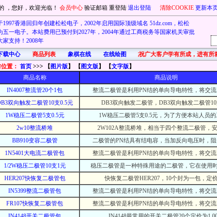
的
，您好，欢迎光临！
会员中心
验证邮箱
重登陆
退出登陆
清除COOKIE
更新本
1997香港回归年创建松松电子，2002年启用国际顶级域名 51dz.com，松松
五一电子。本站费用已预付到2027年，2004年通过工商税务等国家机关审批
家支持！2008年
下载中心
商品列表
象棋在线
在线绘图
首先在此祝广大客户学有所成，进有所
前位置：
首页
>>> 【
图片版
】 【
图文版
】 【
文字版
】
商品名称
商品说明
IN4007整流管20个1包
整流二极管是利用PN结的单向导电特性，将交
DB3双向触发二极管10支0.5元
DB3双向触发二极管，DB3双向触发二极管10
1W稳压二极管5支0.5元
1W稳压二极管5支0.5元，为了方便本站人员
2w10整流桥堆
2W102A整流桥堆，相当于四个整流二极管，
BB910变容二极管
二极管的PN结具有结电容，当加反向电压时，
1N5401大电流二极管包
整流二极管是利用PN结的单向导电特性，将交
1/2W稳压二极管10支1元
稳压二极管是一种特殊用途的二极管，它在使用
HER207快恢复二极管包
快恢复二极管HER207，10个封为一包，定价
IN5399整流二极管包
整流二极管是利用PN结的单向导电特性，将交
FR107快恢复二极管包
整流二极管是利用PN结的单向导电特性，将交
IN4148开关二极管包
IN4148最常用的开关二极管20个定价为1.0