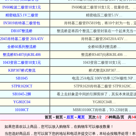
IN60检波二极管10支1元
IN60检波二极管10支1元，批量价优。 
精密稳压5.1V二极管
精密稳压二极管5.1V…
IN5819肖特基二极管包
肖特基二极管IN5819包，将10个封为一包，
DB107整流桥
整流桥是将四个整流二极管封装在一个起来充当
2045肖特基二极管 20A/45V
肖特基二极管204520A/45V…
全桥60系列整流桥
全桥60系列整流桥…
整流桥RS407(6)KBL406
整流桥RS407(6)和KBL406 …
1043变容二极管10支1元
1043变容二极管10支1元 …
KBP307桥式整流
桥式整流KBP307…
SB1045
电流:25A电压:100V功率:125W极性:NP
STPR1620CT
STPR1620肖特基二极管 STPR1620C…
SB1045-2脚
看上去好象是中间的引脚剪掉了，其实本来就是
YG802C04
YG802C04R…
10100CT
MBR10100CT肖特基，TO-220封装，…
首页－前页－
后页
－
尾页
页次:
1
/2
25
种商品/页 共
34
如果您喜欢以上商品，您可以放入购物车，在购物车可以修改数量！
当您选好商品后，您可以留下您的地址和电话并提交订单，本站会按顺序处理！本站