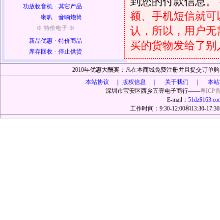
到您的付款信息。
功放收音机
·
其它产品
额、手机短信就可以
喇叭
·
音响炮筒
认，所以，用户无
※ 特价电子 ※
新品优惠
·
特价商品
买的货物发给了别
库存回收
·
停止供货
2010年优惠大酬宾：凡在本商城免费注册并且提交订
本站协议 ｜
版权信息 ｜ 关于我们 ｜ 本站
深圳市宝安区西乡五壹电子商行——
粤ICP备
E-mail：
51dz$163.co
工作时间：9:30-12:00和13:30-17