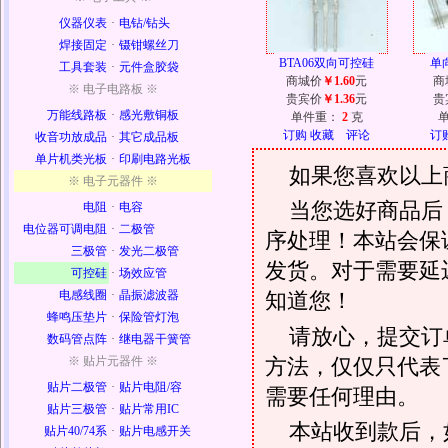
仪器仪表
·
电钻/钻头
焊接固定
·
镊钳螺丝刀
BTA06双向可控硅
单向
工具套装
·
元件盒胶袋
商城价
￥1.60
元
商
※ 电子电路板 ※
贵宾价
￥1.36
元
贵
万能线路板
·
感光敷铜板
单件重：
2
克
订购
收藏
评论
订
收音功放成品
·
其它成品板
单片机类光板
·
印刷电路光板
如果您喜欢以上
※ 电子元器件 ※
当您选好商品后
电阻
·
电容
电位器可调电阻
·
二极管
序处理！本站会保证
三极管
·
发光二极管
发货。对于需要延
可控硅
·
场效应管
电感线圈
·
晶振滤波器
知道您！
蜂鸣压垫片
·
保险管灯泡
请放心，提交订
数码管点阵
·
继电器干簧管
方法，仅仅只代表
※ 贴片元器件 ※
贴片二极管
·
贴片电阻/容
需要任何理由。
贴片三极管
·
贴片常用IC
本站收到款后，
贴片40/74系
·
贴片电感开关