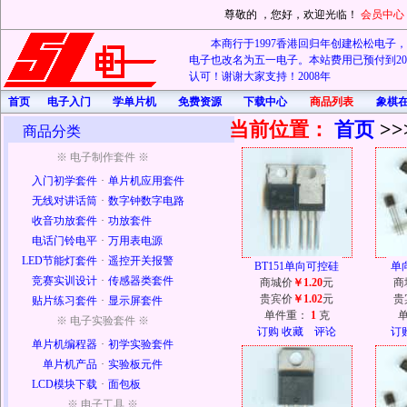
尊敬的
，您好，欢迎光临！
会员中心
本商行于1997香港回归年创建松松电子，20
电子也改名为五一电子。本站费用已预付到202
认可！谢谢大家支持！2008年
首页
电子入门
学单片机
免费资源
下载中心
商品列表
象棋
当前位置：
首页
>>
商品分类
※ 电子制作套件 ※
入门初学套件
·
单片机应用套件
无线对讲话筒
·
数字钟数字电路
收音功放套件
·
功放套件
电话门铃电平
·
万用表电源
LED节能灯套件
·
遥控开关报警
BT151单向可控硅
单向
竞赛实训设计
·
传感器类套件
商城价
￥1.20
元
商
贵宾价
￥1.02
元
贵
贴片练习套件
·
显示屏套件
单件重：
1
克
※ 电子实验套件 ※
订购
收藏
评论
订
单片机编程器
·
初学实验套件
单片机产品
·
实验板元件
LCD模块下载
·
面包板
※ 电子工具 ※