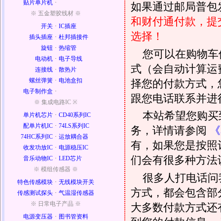
贴片单片机
·
如果通过邮局普包发
※ 五金塑胶线材 ※
和财付通付款，提
开关
·
IC插座
选择！
插头插座
·
杜邦插接件
旋钮
·
热缩管
您可以在购物车
电动机
·
电子导线
式（会自动计算运
连接线
·
散热片
螺丝弹簧
·
电池盒扣
择您的付款方式，
电子制作盒
·
跟您电话联系并进
※ 集成电路IC ※
本站希望您购买
单片机芯片
·
CD40系列IC
配单片机IC
·
74LS系列IC
务，详情请参阅
《
74HC系列IC
·
运放耦合器
有，如果您是按照
收发功放IC
·
电源稳压IC
们会有很多种方法
音乐动物IC
·
LED芯片
※ 模组传感器 ※
很多人打电话问
特色传感模块
·
无线模块开关
方式，都会包含部
传感测试探头
·
气温湿传感器
※ 日常电子产品 ※
大多数付款方式还
电源变压器
·
图书管资料