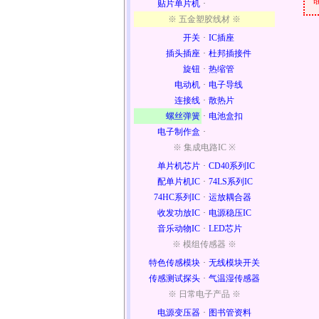
贴片单片机
·
※ 五金塑胶线材 ※
开关
·
IC插座
插头插座
·
杜邦插接件
旋钮
·
热缩管
电动机
·
电子导线
连接线
·
散热片
螺丝弹簧
·
电池盒扣
电子制作盒
·
※ 集成电路IC ※
单片机芯片
·
CD40系列IC
配单片机IC
·
74LS系列IC
74HC系列IC
·
运放耦合器
收发功放IC
·
电源稳压IC
音乐动物IC
·
LED芯片
※ 模组传感器 ※
特色传感模块
·
无线模块开关
传感测试探头
·
气温湿传感器
※ 日常电子产品 ※
电源变压器
·
图书管资料