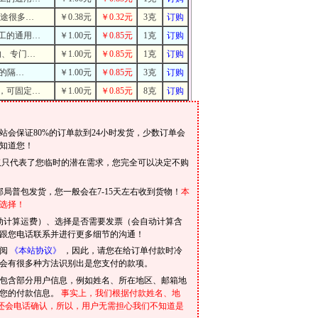
用途很多…
￥0.38元
￥0.32元
3克
订购
工的通用…
￥1.00元
￥0.85元
1克
订购
的、专门…
￥1.00元
￥0.85元
1克
订购
板的隔…
￥1.00元
￥0.85元
3克
订购
，可固定…
￥1.00元
￥0.85元
8克
订购
会保证80%的订单款到24小时发货，少数订单会
知道您！
仅只代表了您临时的潜在需求，您完全可以决定不购
局普包发货，您一般会在7-15天左右收到货物！
本
选择！
动计算运费）、选择是否需要发票（会自动计算含
跟您电话联系并进行更多细节的沟通！
参阅
《本站协议》
，因此，请您在给订单付款时冷
会有很多种方法识别出是您支付的款项。
包含部分用户信息，例如姓名、所在地区、邮箱地
到您的付款信息。
事实上，我们根据付款姓名、地
我们还会电话确认，所以，用户无需担心我们不知道是