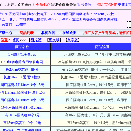
的
，您好，欢迎光临！
会员中心
验证邮箱
重登陆
退出登陆
清除COOKIE
更新本
1997香港回归年创建松松电子，2002年启用国际顶级域名 51dz.com，松松
五一电子。本站费用已预付到2027年，2004年通过工商税务等国家机关审批
家支持！2008年
下载中心
商品列表
象棋在线
在线绘图
首先在此祝广大客户学有所成，进有所
前位置：
首页
>>> 【
图片版
】 【
图文版
】 【
文字版
】
商品名称
商品说明
3×6螺丝10粒0.5元
3×6螺丝10粒0.5元，电子制作中比较常用
LED旋转点阵专用钢轨电刷
本站的旋转LED点阵必须解决主机供电问题，
长20mm空芯通用铜柱
长度20mm空芯通用铜柱，一个0.5元。本商
长度20mm+6通用铜柱接
长度20mm+6通用铜柱接，本商品是通用五金
圆底隔离柱H13mm10个1.5元
圆底隔离柱H13mm，10个1.5元。应用于P
六角H9.5mm隔离插柱10个1.5元
六角隔离插柱9.5mm，10个1.5元。一端似
圆底隔离柱H16mm10个1.8元
圆底隔离柱H13mm，10个1.8元。应用于P
10个六角隔离插柱H12.5mm
六角隔离插柱H12.5mm，10个2元。一端似
高10mm隔离柱10个1元
高10mm隔离柱，10个1元。用3×6mm鐵板
高15mm隔离柱10个1.2元
高15mm隔离柱，10个1.5元。用3×6mm
电磁秋千支点专用碳钢针
本商品是跟电磁秋千配套使用的一个专门加工而