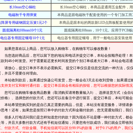
长10mm空心铜柱
长10mm空心铜柱，本商品是通用五金配件，
电磁秋千专用弹簧
本商品是跟电磁秋千配套使用的一个专门加工而
点阵屏专用碳钢固定压簧1元2个
本商品是跟本站的两款新LED点阵板配套使用
圆底隔离柱H8mm10个1元
圆底隔离柱H8mm，10个1元。应用于PCB
电位器专用固定螺母10个1元
电位器专用固定螺母，用于一般电位器安装使用
如果您喜欢以上商品，您可以放入购物车，在购物车可以修改数量！
当您选好商品后，您可以留下您的地址和电话并提交订单，本站会按顺序处理！本站
在款到48小时发货。对于需要延迟更长时间发货的个别订单或者大订单，本站会电话通
请放心，提交订单并不表示必需购买。 提交订单仅仅是信息交流的一种方法，仅
买，并且不需要任何理由。
本站收到款后，如果通过快递公司发货，您一般会在3天左右收到货物；如果通过邮
站支持支付宝和财付通付款，提交订单后就会有相应的按钮，您可以根据您的实际情况
您可以在购物车修改商品数量（取消购买请将数量输入0）、选择送货方式（会自
税价格）、选择您的付款方式，您还可以在备注中进行留言，提交订单后，本站可能会
本站希望您购买到的是自己真正需要的商品，但是，本站没有退货服务，详情请
静思考！还有，如果您是按照订单中的付款方式和金额付款的，您无需通知我们，我们
很多人打电话问我们是怎样知道您付的款？因为现在不论是哪一种付款方式，都会
址等，并且大多数付款方式还有手机短信通知，只要您有付款成功，我们就会立即收
区、付款方式、付款金额、手机短信就可以区分99.9%的款项，对于0.1%的用户，