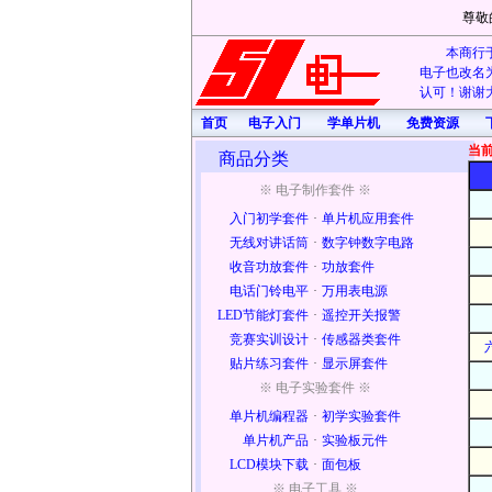
尊敬
本商行于
电子也改名为
认可！谢谢大
首页
电子入门
学单片机
免费资源
当
商品分类
※ 电子制作套件 ※
入门初学套件
·
单片机应用套件
无线对讲话筒
·
数字钟数字电路
收音功放套件
·
功放套件
电话门铃电平
·
万用表电源
LED节能灯套件
·
遥控开关报警
竞赛实训设计
·
传感器类套件
贴片练习套件
·
显示屏套件
※ 电子实验套件 ※
单片机编程器
·
初学实验套件
单片机产品
·
实验板元件
LCD模块下载
·
面包板
※ 电子工具 ※