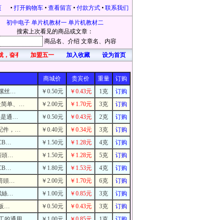
页
•
打开购物车
•
查看留言
•
付款方式
•
联系我们
初中电子
单片机教材一
单片机教材二
搜索上次看见的商品或文章：
商品名
、介绍
文章名
、内容
就，奋有所获，开心每一天！凡在本站购物的，均有礼品赠送。本站为感恩新老客户不
加盟五一
加入收藏
设为首页
商城价
贵宾价
重量
订购
的螺丝…
￥0.50元
￥0.43元
1克
订购
最简单、…
￥2.00元
￥1.70元
3克
订购
品是通…
￥0.50元
￥0.43元
2克
订购
配件，…
￥0.40元
￥0.34元
3克
订购
CB…
￥1.50元
￥1.28元
4克
订购
箭頭…
￥1.50元
￥1.28元
5克
订购
CB…
￥1.80元
￥1.53元
4克
订购
箭頭…
￥2.00元
￥1.70元
6克
订购
螺絲…
￥1.00元
￥0.85元
3克
订购
鐵板…
￥0.50元
￥0.43元
3克
订购
工的通用…
￥1.00元
￥0.85元
1克
订购