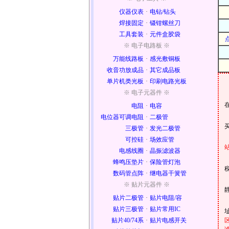
仪器仪表
·
电钻/钻头
焊接固定
·
镊钳螺丝刀
工具套装
·
元件盒胶袋
※ 电子电路板 ※
万能线路板
·
感光敷铜板
收音功放成品
·
其它成品板
单片机类光板
·
印刷电路光板
※ 电子元器件 ※
电阻
·
电容
电位器可调电阻
·
二极管
三极管
·
发光二极管
可控硅
·
场效应管
电感线圈
·
晶振滤波器
蜂鸣压垫片
·
保险管灯泡
数码管点阵
·
继电器干簧管
※ 贴片元器件 ※
贴片二极管
·
贴片电阻/容
贴片三极管
·
贴片常用IC
贴片40/74系
·
贴片电感开关