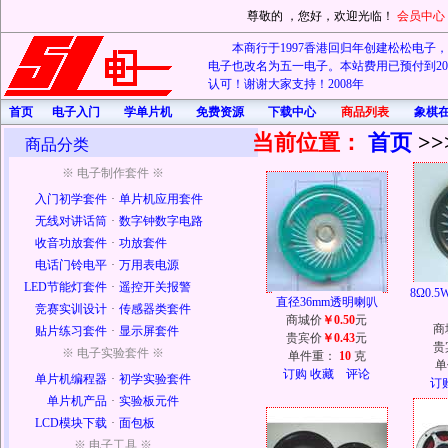
尊敬的
，您好，欢迎光临！
会员中心
本商行于1997香港回归年创建松松电子，20
电子也改名为五一电子。本站费用已预付到202
认可！谢谢大家支持！2008年
首页
电子入门
学单片机
免费资源
下载中心
商品列表
象棋
当前位置：
首页
>>
商品分类
※ 电子制作套件 ※
入门初学套件
·
单片机应用套件
无线对讲话筒
·
数字钟数字电路
收音功放套件
·
功放套件
电话门铃电平
·
万用表电源
LED节能灯套件
·
遥控开关报警
8Ω0.
直径36mm透明喇叭
竞赛实训设计
·
传感器类套件
商城价
￥0.50
元
商
贴片练习套件
·
显示屏套件
贵宾价
￥0.43
元
贵
※ 电子实验套件 ※
单件重：
10
克
单
订购
收藏
评论
单片机编程器
·
初学实验套件
订
单片机产品
·
实验板元件
LCD模块下载
·
面包板
※ 电子工具 ※