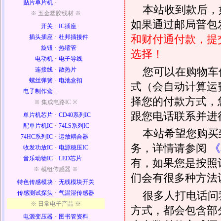
贴片单片机
·
本站收到款后，
※ 五金塑胶线材 ※
如果通过邮局普包发
开关
·
IC插座
和财付通付款，提
插头插座
·
杜邦插接件
旋钮
·
热缩管
选择！
电动机
·
电子导线
您可以在购物车
连接线
·
散热片
螺丝弹簧
·
电池盒扣
式（会自动计算运
电子制作盒
·
择您的付款方式，
※ 集成电路IC ※
跟您电话联系并进
单片机芯片
·
CD40系列IC
配单片机IC
·
74LS系列IC
本站希望您购买
74HC系列IC
·
运放耦合器
务，详情请参阅
《
收发功放IC
·
电源稳压IC
音乐动物IC
·
LED芯片
有，如果您是按照
※ 模组传感器 ※
们会有很多种方法
特色传感模块
·
无线模块开关
很多人打电话问
传感测试探头
·
气温湿传感器
※ 日常电子产品 ※
方式，都会包含部
电源变压器
·
图书管资料