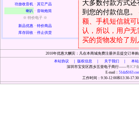
大多数付款方式还
功放收音机
·
其它产品
到您的付款信息。
喇叭
·
音响炮筒
※ 特价电子 ※
额、手机短信就可以
新品优惠
·
特价商品
认，所以，用户无
库存回收
·
停止供货
买的货物发给了别
2010年优惠大酬宾：凡在本商城免费注册并且提交订
本站协议 ｜
版权信息 ｜ 关于我们 ｜ 本站
深圳市宝安区西乡五壹电子商行——
粤ICP备
E-mail：
51dz$163.co
工作时间：9:30-12:00和13:30-17