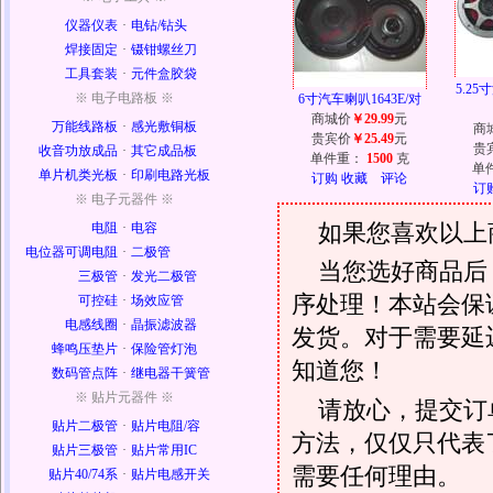
仪器仪表
·
电钻/钻头
焊接固定
·
镊钳螺丝刀
工具套装
·
元件盒胶袋
5.25
※ 电子电路板 ※
6寸汽车喇叭1643E/对
商城价
￥29.99
元
万能线路板
·
感光敷铜板
商
贵宾价
￥25.49
元
贵
收音功放成品
·
其它成品板
单件重：
1500
克
单
单片机类光板
·
印刷电路光板
订购
收藏
评论
订
※ 电子元器件 ※
如果您喜欢以上
电阻
·
电容
电位器可调电阻
·
二极管
当您选好商品后
三极管
·
发光二极管
序处理！本站会保证
可控硅
·
场效应管
电感线圈
·
晶振滤波器
发货。对于需要延
蜂鸣压垫片
·
保险管灯泡
知道您！
数码管点阵
·
继电器干簧管
※ 贴片元器件 ※
请放心，提交订
贴片二极管
·
贴片电阻/容
方法，仅仅只代表
贴片三极管
·
贴片常用IC
需要任何理由。
贴片40/74系
·
贴片电感开关